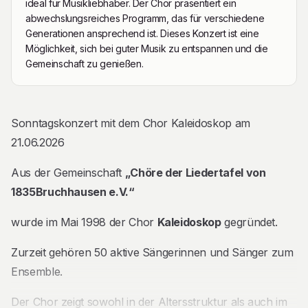
ideal für Musikliebhaber. Der Chor präsentiert ein
abwechslungsreiches Programm, das für verschiedene
Generationen ansprechend ist. Dieses Konzert ist eine
Möglichkeit, sich bei guter Musik zu entspannen und die
Gemeinschaft zu genießen.
Beschreibung
Sonntagskonzert mit dem Chor Kaleidoskop am
21.06.2026
Aus der Gemeinschaft
„Chöre der Liedertafel von
1835Bruchhausen e.V.“
wurde im Mai 1998 der Chor
Kaleidoskop
gegründet.
Zurzeit gehören 50 aktive Sängerinnen und Sänger zum
Ensemble.
Der Chor zeigt sowohl in der Altersstruktur als auch im