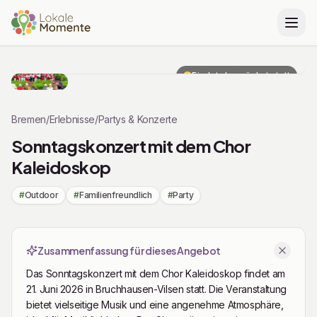
Zu Tickets springen
Findet demnächst statt
Bremen
/
Erlebnisse
/
Partys & Konzerte
Sonntagskonzert mit dem Chor
Kaleidoskop
#
Outdoor
#
Familienfreundlich
#
Party
Zusammenfassung für dieses Angebot
Das Sonntagskonzert mit dem Chor Kaleidoskop findet am
21. Juni 2026 in Bruchhausen-Vilsen statt. Die Veranstaltung
bietet vielseitige Musik und eine angenehme Atmosphäre,