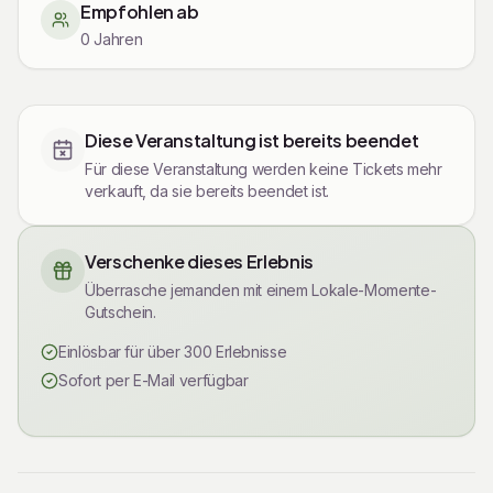
Empfohlen ab
-Pfingstsingen im Vilser Holz (nicht regelmäßig)
0 Jahren
-und die allseits beliebten Weihnachtskonzerte zum
3..Advent in der Martfelder und Brokser Kirche.
Tickets
Diese Veranstaltung ist bereits beendet
Alle Mitglieder des Chores verbindet nicht nur die Freude
Für diese Veranstaltung werden keine Tickets mehr
am Singen ,sondern darüber hinaus auch ein
verkauft, da sie bereits beendet ist.
freundschaftliches Miteinander.
Verschenke dieses Erlebnis
Überrasche jemanden mit einem Lokale-Momente-
Gutschein.
Einlösbar für über 300 Erlebnisse
Sofort per E-Mail verfügbar
Rechtliche Informationen