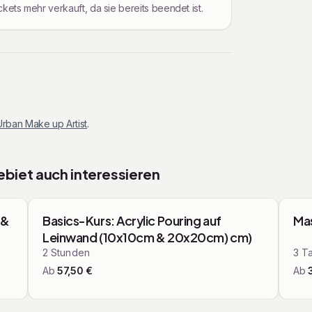
kets mehr verkauft, da sie bereits beendet ist.
Urban Make up Artist
.
ebiet
auch interessieren
ops
Kurse & Workshops
 &
Basics-Kurs: Acrylic Pouring auf
Mas
Leinwand (10x10cm & 20x20cm) cm)
2
Stunden
3
T
Ab
57,50
€
Ab