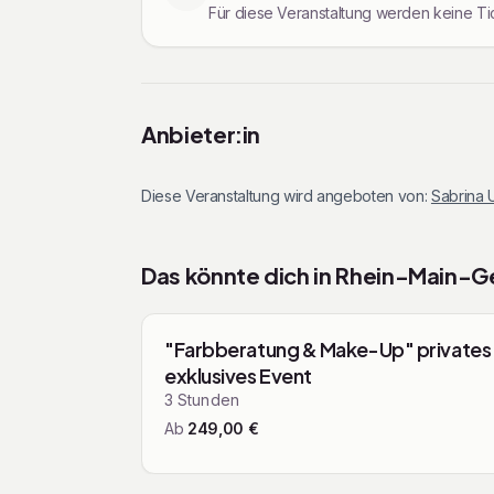
Für diese Veranstaltung werden keine Tic
Rechtliche Informationen
Anbieter:in
Diese Veranstaltung wird angeboten von:
Sabrina 
Das könnte dich in
Rhein-Main-G
Mit den Pfeiltasten navigieren
Kurse & Worksh
"Farbberatung & Make-Up" privates
exklusives Event
3
Stunden
Ab
249,00
€