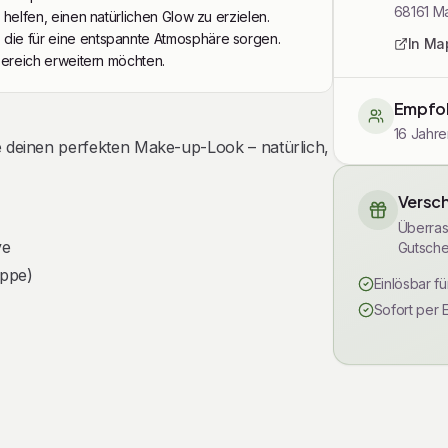
68161
M
 helfen, einen natürlichen Glow zu erzielen.
 die für eine entspannte Atmosphäre sorgen.
In Ma
-Bereich erweitern möchten.
Empfoh
16 Jahre
e deinen perfekten Make-up-Look – natürlich,
Versch
Überras
ve
Gutsche
uppe)
Einlösbar f
Sofort per 