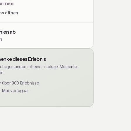
annheim
ps öffnen
len ab
n
enke dieses Erlebnis
che jemanden mit einem Lokale-Momente-
in.
ür über 300 Erlebnisse
E-Mail verfügbar