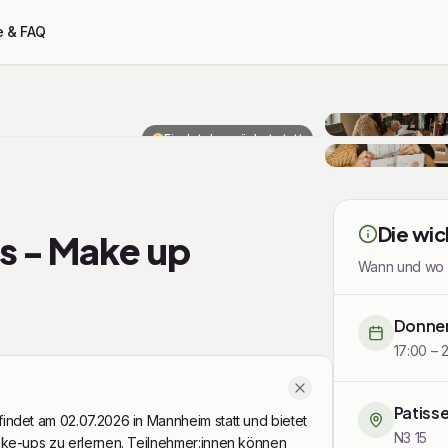
e & FAQ
Findet demnächst statt
Die wic
s - Make up
Wann und wo di
Donner
17:00 – 
Patiss
ndet am 02.07.2026 in Mannheim statt und bietet
N3 15
ke-ups zu erlernen. Teilnehmer:innen können