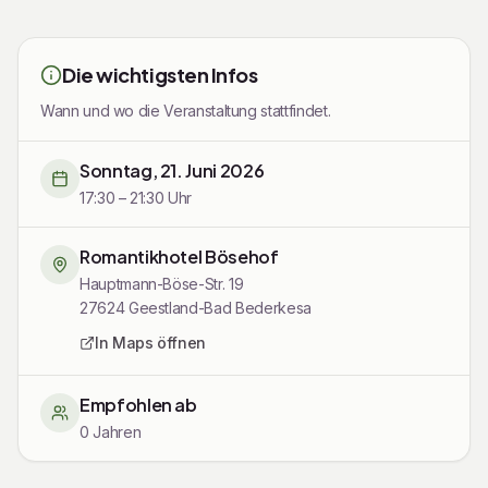
vegetarischen Alternativen.
Termine:
Sonntag, 31.05.2026 | Sonntag, 21.06.2026 |
Die wichtigsten Infos
Sonntag, 26.07.2026 | Sonntag, 30.08.2026
| jeweils
17.30 Uhr
Wann und wo die Veranstaltung stattfindet.
44.5 pro Person zzgl Getränke.
Sonntag, 21. Juni 2026
Bei schlechtem Wetter findet das Essen im Haus statt.
17:30 – 21:30 Uhr
Bitte per Mail
info@boesehof.de
oder per Telefon
Romantikhotel Bösehof
04745 9480
reservieren.
Hauptmann-Böse-Str. 19
27624
Geestland-Bad Bederkesa
In Maps öffnen
Empfohlen ab
0 Jahren