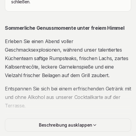
schließen.
Beschreibung
Sommerliche Genussmomente unter freiem Himmel
Erleben Sie einen Abend voller
Geschmacksexplosionen, während unser talentiertes
Küchenteam saftige Rumpsteaks, frischen Lachs, zartes
Kalbsentrecôte, leckere Garnelenspieße und eine
Vielzahl frischer Beilagen auf dem Grill zaubert.
Entspannen Sie sich bei einem erfrischenden Getränk mit
und ohne Alkohol aus unserer Cocktailkarte auf der
Terrasse.
Für unsere vegetarischen Gäste bieten wir ebenfalls eine
Beschreibung ausklappen
vielfältige Auswahl an gegrilltem Gemüse und köstlichen