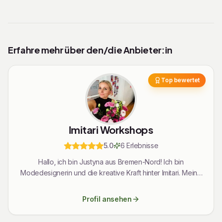
Erfahre mehr über den/die Anbieter:in
Top bewertet
Imitari Workshops
5.0
6
Erlebnis
se
Hallo, ich bin Justyna aus Bremen-Nord! Ich bin
Modedesignerin und die kreative Kraft hinter Imitari. Meine
Leidenschaft für Mode und Design treibt mich an,
innovative und einzigartige Stücke zu kreieren, die
Profil ansehen
Individualität und Stil verkörpern. Ich lade euch ein,
gemeinsam kreativ zu werden und die Welt der Mode zu