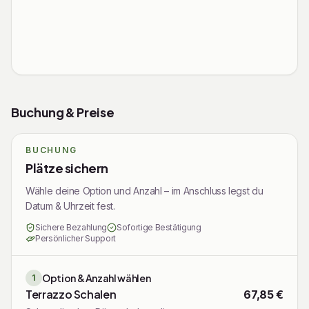
Rechtliche Informationen
Buchung & Preise
BUCHUNG
Plätze sichern
Wähle deine Option und Anzahl – im Anschluss legst du
Datum & Uhrzeit fest.
Sichere Bezahlung
Sofortige Bestätigung
Persönlicher Support
Option & Anzahl wählen
1
Terrazzo Schalen
67,85 €