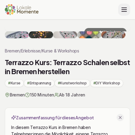
Zu Tickets & Preise springen
Kurse & Workshops
Bremen
/
Erlebnisse
/
Kurse & Workshops
Terrazzo Kurs: Terrazzo Schalen selbst
in Bremen herstellen
#
Kurse
#
Entspannung
#
Kunstworkshop
#
DIY Workshop
Bremen
150 Minuten
Ab 18 Jahren
Zusammenfassung für dieses Angebot
In diesem Terrazzo Kurs in Bremen haben
Teilnehmer:innen die Möglichkeit, eigene Terrazzo