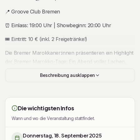
📍 Groove Club Bremen
⏰ Einlass: 19:00 Uhr | Showbeginn: 20:00 Uhr
🎟️ Eintritt: 10 € (inkl. 2 Freigetränke!)
Die Bremer Marokkaner:innen präsentieren ein Highlight
der Bremer Marokko-Tage: Ein Abend voller Lachen,
Lebensfreude und orientalischem Flair!
Beschreibung ausklappen
Benaissa Lamroubal
, bekannt aus der RebellComedy,
der ARD, NightWash und seinen gefeierten Solo-
Programmen, steht an diesem Abend live auf der Bühne
Die wichtigsten Infos
– klug, herzlich und urkomisch. In seiner Show verbindet
Wann und wo die Veranstaltung stattfindet.
er mitreißende Stand-up-Comedy mit persönlichen
Geschichten und kulturellen Perspektiven.
Donnerstag, 18. September 2025