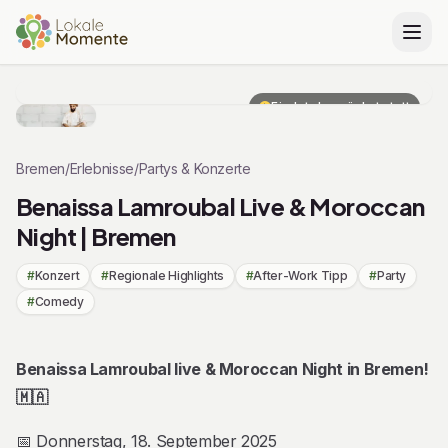
Zu Tickets springen
Findet demnächst statt
Bremen
/
Erlebnisse
/
Partys & Konzerte
Benaissa Lamroubal Live & Moroccan
Night | Bremen
#
Konzert
#
Regionale Highlights
#
After-Work Tipp
#
Party
#
Comedy
Beschreibung
Benaissa Lamroubal live & Moroccan Night in Bremen!
🇲🇦
📅 Donnerstag, 18. September 2025