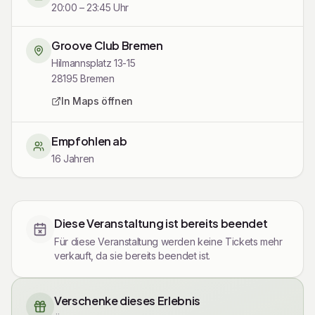
Im Anschluss an die Show feiern wir gemeinsam weiter
20:00 – 23:45 Uhr
bei der
Moroccan Night
mit orientalischen Beats, Tanz
und einer Atmosphäre, die dich direkt nach Marrakesch
Groove Club Bremen
versetzt.
Hilmannsplatz 13-15
28195
Bremen
🎉 Das erwartet dich:
In Maps öffnen
Live-Comedy mit Benaissa Lamroubal
Empfohlen ab
Orientalische Tanzmusik & Party
16 Jahren
Marokkanisches Ambiente
2 Freigetränke inklusive
Tickets
Jetzt Tickets sichern – die Plätze sind begrenzt!
Diese Veranstaltung ist bereits beendet
Für diese Veranstaltung werden keine Tickets mehr
verkauft, da sie bereits beendet ist.
Verschenke dieses Erlebnis