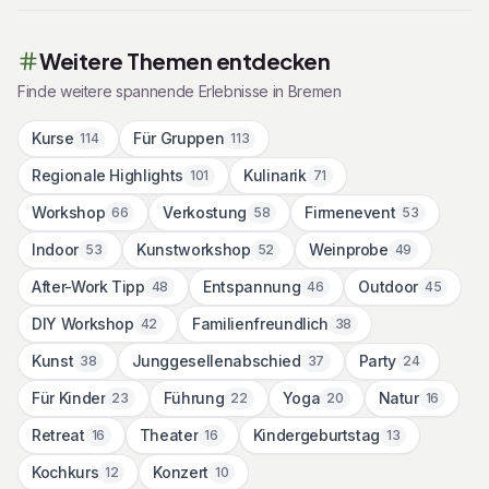
Weitere Themen entdecken
Finde weitere spannende Erlebnisse in
Bremen
Kurse
Für Gruppen
114
113
Regionale Highlights
Kulinarik
101
71
Workshop
Verkostung
Firmenevent
66
58
53
Indoor
Kunstworkshop
Weinprobe
53
52
49
After-Work Tipp
Entspannung
Outdoor
48
46
45
DIY Workshop
Familienfreundlich
42
38
Kunst
Junggesellenabschied
Party
38
37
24
Für Kinder
Führung
Yoga
Natur
23
22
20
16
Retreat
Theater
Kindergeburtstag
16
16
13
Kochkurs
Konzert
12
10