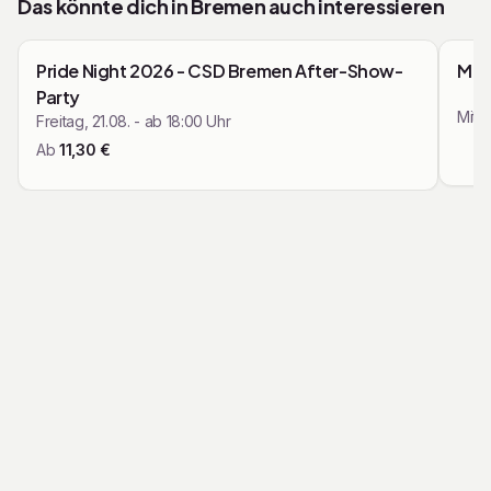
Das könnte dich in
Bremen
auch interessieren
Stimmung sorgen! 🚚👑 Lasst uns gemeinsam feiern und
Zusammenfassung
Zu
unvergessliche Momente erleben. Wir freuen uns schon
Mit den Pfeiltasten navigieren
auf Euch! 🎉🥳
Pride Night 2026 - CSD Bremen After-Show-
Mus
Kürzlich gebucht
Party
Mittw
Freitag, 21.08. - ab 18:00 Uhr
Ab
11,30
€