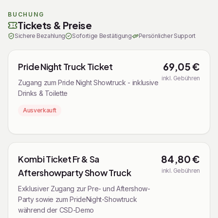
Tickets
BUCHUNG
Tickets & Preise
Sichere Bezahlung
Sofortige Bestätigung
Persönlicher Support
69,05 €
Pride Night Truck Ticket
inkl. Gebühren
Zugang zum Pride Night Showtruck - inklusive
Drinks & Toilette
Ausverkauft
84,80 €
Kombi Ticket Fr & Sa
Aftershowparty Show Truck
inkl. Gebühren
Exklusiver Zugang zur Pre- und Aftershow-
Party sowie zum PrideNight-Showtruck
während der CSD-Demo