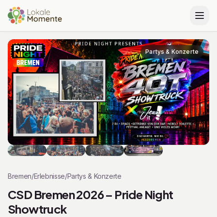
Zu Tickets springen
Partys & Konzerte
Klicken Sie auf den Play-Button, um das Video abzuspielen.
Bremen
/
Erlebnisse
/
Partys & Konzerte
CSD Bremen 2026 – Pride Night
Showtruck