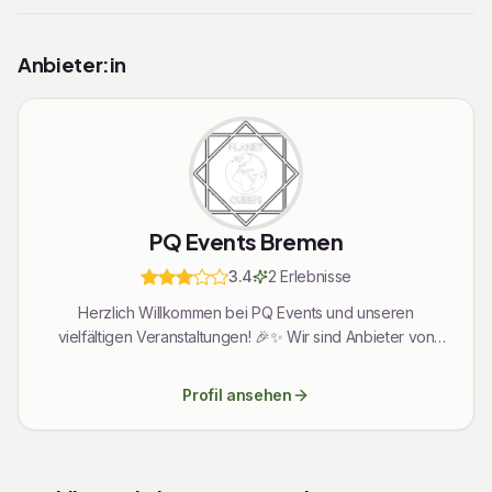
Anbieter:in
PQ Events Bremen
3.4
2
Erlebnis
se
Herzlich Willkommen bei PQ Events und unseren
vielfältigen Veranstaltungen! 🎉✨ Wir sind Anbieter von
unvergesslichen Events, Partys und Events, die für Spaß,
Freude und Gemeinschaft sorgen. Unter anderem
Profil ansehen
organisieren wir Partys beim CSD sowie in der queeren
Szene rund um Bremen und Hamburg. 🌈🎶 Besondere
Highlights sind unsere Trucks in Hamburg, Bremen und
Dragqueen-Veranstaltungen – echte Highlights, die für tolle