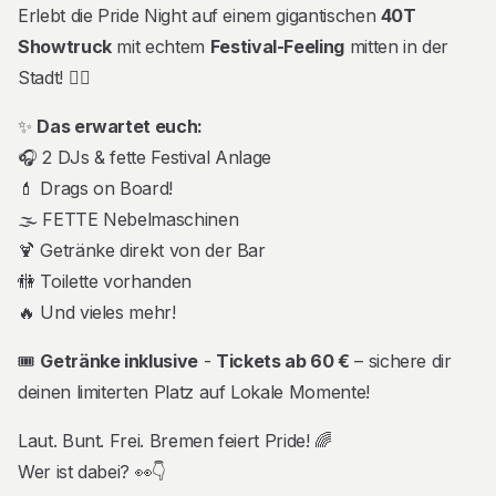
Erlebt die Pride Night auf einem gigantischen
40T
Showtruck
mit echtem
Festival-Feeling
mitten in der
Stadt! 🏳️‍🌈
✨
Das erwartet euch:
🎧 2 DJs & fette Festival Anlage
💄 Drags on Board!
🌫️ FETTE Nebelmaschinen
🍹 Getränke direkt von der Bar
🚻 Toilette vorhanden
🔥 Und vieles mehr!
🎟️
Getränke inklusive
-
Tickets ab 60 €
– sichere dir
deinen limiterten Platz auf Lokale Momente!
Laut. Bunt. Frei. Bremen feiert Pride! 🌈
Wer ist dabei? 👀👇