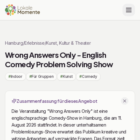
Zu Tickets springen
Hamburg
/
Erlebnisse
/
Kunst, Kultur & Theater
Wrong Answers Only - English
Comedy Problem Solving Show
#
Indoor
#
Für Gruppen
#
Kunst
#
Comedy
Zusammenfassung für dieses Angebot
Die Veranstaltung "Wrong Answers Only" ist eine
englischsprachige Comedy-Show in Hamburg, die am 11.
August 2026 stattfindet. In dieser unterhaltsamen
Problemlösungs-Show erwartet das Publikum kreative und
witzige Antworten auf verzwickte Fragen. Das Format zielt