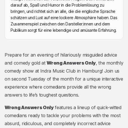
darauf ab, Spaß und Humor in die Problemlösung zu
bringen, und richtet sich an alle, die die englische Sprache
schätzen und Lust auf eine lockere Atmosphäre haben. Das
Zusammenspiel zwischen den Darsteller:innen und dem
Publikum sorgt für eine lebendige und amüsante Erfahrung.
Beschreibung
Prepare for an evening of hilariously misguided advice
and comedy gold at
Wrong Answers Only
, the monthly
comedy show at Indra Music Club in Hamburg! Join us
on second Tuesday of the month for a unique interactive
experience where comedians provide all the wrong
answers to life’s toughest questions.
Wrong Answers Only
features a lineup of quick-witted
comedians ready to tackle your problems with the most
absurd, ridiculous, and completely incorrect advice