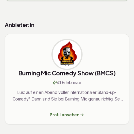
Rechtliche Informationen
Anbieter:in
Burning Mic Comedy Show (BMCS)
41
Erlebnis
se
Lust auf einen Abend voller internationaler Stand-up-
Comedy? Dann sind Sie bei Burning Mic genau richtig. Seit
2022 begeistert Burning Mic als Hamburgs einzige
wöchentliche englischsprachige Comedy-Show mit
Profil ansehen
frischen Pointen, internationalem Flair und einer
einzigartigen Atmosphäre. Freuen Sie sich auf wechselnde
Comedians aus Hamburg, Deutschland und ganz Europa –