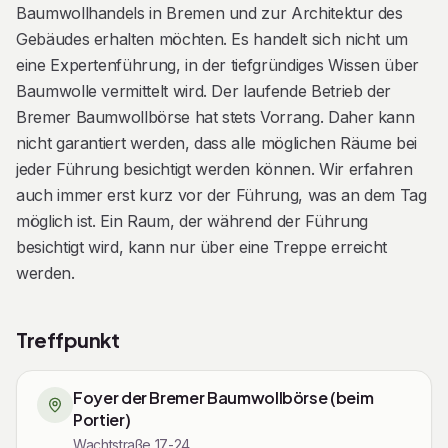
Baumwollhandels in Bremen und zur Architektur des
Baumwollreferenzmaterial aus mehr als 40 Ländern
Gebäudes erhalten möchten. Es handelt sich nicht um
lagert. Dieses dient bei Faserprüfungen dazu, die Qualität
eine Expertenführung, in der tiefgründiges Wissen über
gelieferter Baumwollproben mit Referenzmustern des
Baumwolle vermittelt wird. Der laufende Betrieb der
Ursprungs zu vergleichen. Zudem sorgt modernes
Bremer Baumwollbörse hat stets Vorrang. Daher kann
Laborequipment bei der Prüfung von Baumwollproben
nicht garantiert werden, dass alle möglichen Räume bei
zur Sicherstellung eines reibungslosen Handels. Als
jeder Führung besichtigt werden können. Wir erfahren
krönenden Abschluss genießt ihr in der Regel den
auch immer erst kurz vor der Führung, was an dem Tag
Ausblick vom Turmzimmer direkt auf den Bremer
möglich ist. Ein Raum, der während der Führung
Marktplatz, auch bekannt als „Bremens gute Stube“.
besichtigt wird, kann nur über eine Treppe erreicht
werden.
Wichtige Hinweise zur Führung
Diese Themenführung zur Baumwollbörse Bremen
Treffpunkt
richtet sich an interessierte Personen, die einen
allgemeinen Überblick zur Geschichte des
Foyer der Bremer Baumwollbörse (beim
Baumwollhandels in Bremen und zur Architektur des
Portier)
Gebäudes erhalten möchten. Es handelt sich nicht um
Wachtstraße 17-24