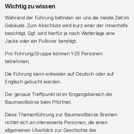
Zwischendurch habt ihr die Möglichkeit verschiedene
Wichtig zu wissen
Baumwollproben zu ertasten und die Unterschiede
Während der Führung befinden wir uns die meiste Zeit im
wahrzunehmen.
Gebäude. Zum Abschluss wird kurz einer der Innenhöfe
Das historische Kontorhaus – ein Denkmal der
besichtigt. Ggf. wird hierfür je nach Wetterlage eine
Jacke oder ein Pullover benötigt.
Geschichte
Pro Führung/Gruppe können 1-25 Personen
Das beeindruckende Gebäude der Bremer
teilnehmen.
Baumwollbörse, das der renommierten Bremer Architekt
Johann Georg Poppe entworfen hatte, wurde 1902
Die Führung kann entweder auf Deutsch oder auf
eingeweiht und steht heute unter Denkmalschutz.
Englisch gebucht werden.
Während der Führung erkundet ihr in der Regel die
Der genaue Treffpunkt ist im Eingangsbereich der
kunstvollen Mosaike im Eingangsbereich, die imposanten
Baumwollbörse beim Pförtner.
Treppenaufgänge aus Marmor mit reich verzierten
Geländern, einen der Innenhöfe, die zwei historischen
Diese Themenführung zur Baumwollbörse Bremen
Sitzungssäle mit ihrer besonderen Atmosphäre und den
richtet sich an interessierte Personen, die einen
sogenannten Arbitrageraum, in dem
allgemeinen Überblick zur Geschichte des