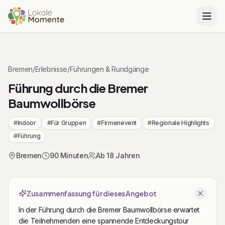
Zu Tickets & Preise springen
Bremen
/
Erlebnisse
/
Führungen & Rundgänge
Führung durch die Bremer
Baumwollbörse
#
Indoor
#
Für Gruppen
#
Firmenevent
#
Regionale Highlights
#
Führung
Bremen
90 Minuten
Ab 18 Jahren
Zusammenfassung für dieses Angebot
In der Führung durch die Bremer Baumwollbörse erwartet
die Teilnehmenden eine spannende Entdeckungstour