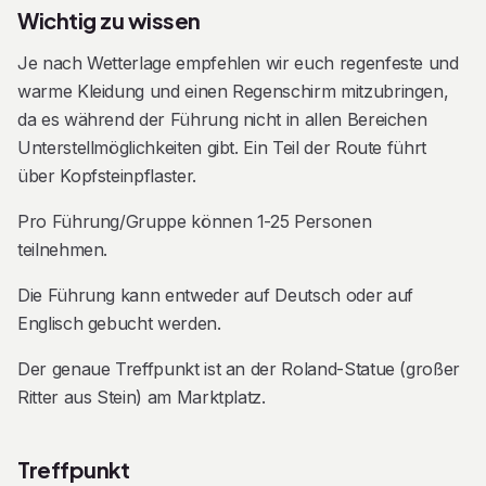
Wichtig zu wissen
Gassen. Auf diese Weise bietet diese Führung eine
einzigartige Kombination aus den wichtigsten
​Je nach Wetterlage empfehlen wir euch regenfeste und
Sehenswürdigkeiten, Informationen zur Stadtgeschichte
warme Kleidung und einen Regenschirm mitzubringen,
und interaktivem Ratespaß.
da es während der Führung nicht in allen Bereichen
Unterstellmöglichkeiten gibt. Ein Teil der Route führt
Ihr habt keine Gruppe? Kein Problem – Seid unsere
über Kopfsteinpflaster.
VIP-Gäste!
Pro Führung/Gruppe können 1-25 Personen
Ihr habt keine Gruppe, aber trotzdem Lust auf eine
teilnehmen.
besondere Stadtführung? Wunderbar – denn unsere
​Die Führung kann entweder auf Deutsch oder auf
Touren gibt es auch als Privatführung für euch als
Englisch gebucht werden.
Einzelperson(en) oder Kleingruppe. Ob ihr als Bremen-
Besucher unterwegs seid, neu in der Stadt lebt oder
Der genaue Treffpunkt ist an der Roland-Statue (großer
einfach mal allein, zu zweit oder in einer Kleingruppe
Ritter aus Stein) am Marktplatz.​​
etwas Schönes erleben möchtet: Wir nehmen uns Zeit
nur für euch - in eurem Tempo, mit euren Fragen. Ihr
Treffpunkt
werdet euch nicht wie Touristen, sondern wie VIP‘s