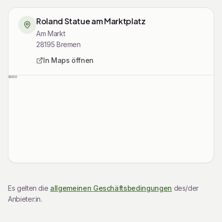
fühlen – versprochen!
Roland Statue am Marktplatz
Am Markt
Und? Seid ihr bereit zum Mitraten? Wir freuen uns auf
28195
Bremen
euch!
In Maps öffnen
Rechtliche Informationen
Es gelten die
allgemeinen Geschäftsbedingungen
des/der
Anbieter:in.