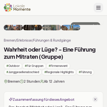
Zu Tickets & Preise springen
Gruppenangebot
Bremen
/
Erlebnisse
/
Führungen & Rundgänge
Wahrheit oder Lüge? - Eine Führung
zum Mitraten (Gruppe)
#
Outdoor
#
Für Gruppen
#
Firmenevent
#
Junggesellenabschied
#
Regionale Highlights
#
Führung
Bremen
2 Stunden
Ab 12 Jahren
Zusammenfassung für dieses Angebot