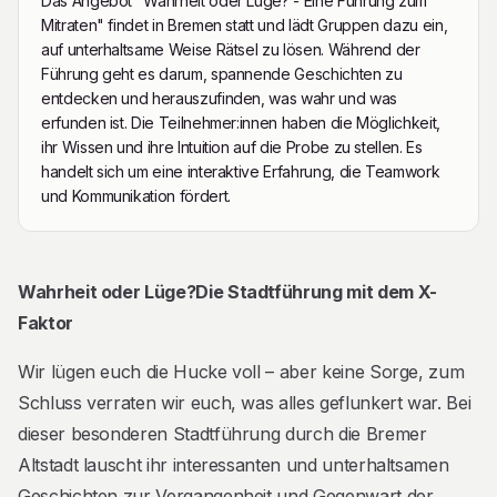
Das Angebot "Wahrheit oder Lüge? - Eine Führung zum
Mitraten" findet in Bremen statt und lädt Gruppen dazu ein,
auf unterhaltsame Weise Rätsel zu lösen. Während der
Führung geht es darum, spannende Geschichten zu
entdecken und herauszufinden, was wahr und was
erfunden ist. Die Teilnehmer:innen haben die Möglichkeit,
ihr Wissen und ihre Intuition auf die Probe zu stellen. Es
handelt sich um eine interaktive Erfahrung, die Teamwork
und Kommunikation fördert.
Beschreibung
Wahrheit oder Lüge?Die Stadtführung mit dem X-
Faktor
Wir lügen euch die Hucke voll – aber keine Sorge, zum
Schluss verraten wir euch, was alles geflunkert war. Bei
dieser besonderen Stadtführung durch die Bremer
Altstadt lauscht ihr interessanten und unterhaltsamen
Geschichten zur Vergangenheit und Gegenwart der