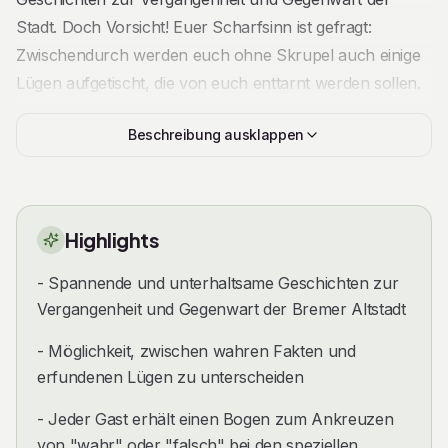
Stadt. Doch Vorsicht! Euer Scharfsinn ist gefragt:
Zwischendurch werden euch ohne Skrupel auch einige
Lügen aufgetischt, die von euch enttarnt werden sollen.
Kurioses, Unglaubliches und jede Menge Ratespaß
Beschreibung ausklappen
Zu Beginn dieser Führung erhält jeder Gast einen Bogen
Papier mit den Titeln von verschiedenen Geschichten,
die im Laufe der Führung erzählt werden und den
Highlights
dazugehörigen Ankreuzmöglichkeiten „wahr“ oder
„falsch“. Wenn eine Geschichte zum Mitraten kommt,
- Spannende und unterhaltsame Geschichten zur
Vergangenheit und Gegenwart der Bremer Altstadt
wird diese vom Gästeführer vorab angekündigt. Am
Ende der Führung bekommt ihr die Auflösung, welche
- Möglichkeit, zwischen wahren Fakten und
Geschichten tatsächlich der Wahrheit entsprechen und
erfundenen Lügen zu unterscheiden
welche erstunken und erlogen sind. Ihr werdet bestimmt
- Jeder Gast erhält einen Bogen zum Ankreuzen
an der einen oder anderen Stelle verblüfft darüber sein,
von "wahr" oder "falsch" bei den speziellen