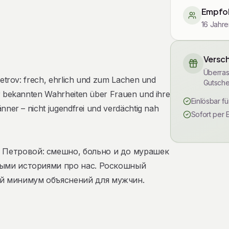
Empfoh
16 Jahre
Versch
Überras
Petrov: frech, ehrlich und zum Lachen und
Gutsche
r bekannten Wahrheiten über Frauen und ihre
Einlösbar f
nner – nicht jugendfrei und verdächtig nah
Sofort per 
 Петровой: смешно, больно и до мурашек
ными историями про нас. Роскошный
й минимум объяснений для мужчин.