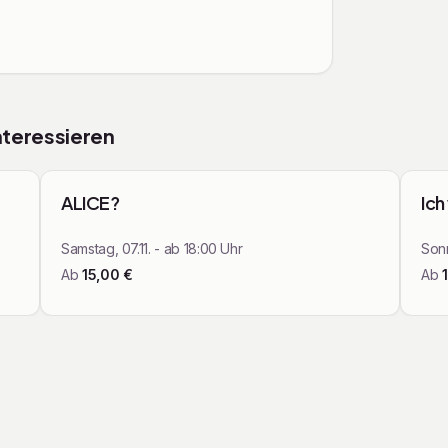
swege auf der Bühne zusammen – mit
n, mutigen Projekten und einem klaren Ziel:
g für ALLE zu machen. Ob Kinder,
ne – unter professioneller Leitung entstehen
en, stärken und verbinden. #theater11bremen ist
t ein Raum für Mitgestaltung, Bildung und
nteressieren
pen
Angebote für Gruppen
ALICE?
Ich
Samstag, 07.11. - ab 18:00 Uhr
Sonn
Ab
15,00
€
Ab