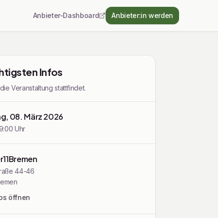
Anbieter-Dashboard
Anbieter:in werden
htigsten Infos
e Veranstaltung stattfindet.
g, 08. März 2026
19:00 Uhr
r11Bremen
traße 44-46
remen
ps öffnen