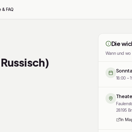
e & FAQ
Die wic
Wann und wo di
 Russisch)
Sonnta
18:00 – 
Theate
Faulens
28195
B
In Ma