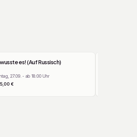
Kunst, Kultur & Theater
 wusste es! (Auf Russisch)
ImproLab - He
Kommunikatio
tag, 27.09. - ab 18:00 Uhr
Dienstag, 25.08. -
15,00
€
Ab
37,75
€