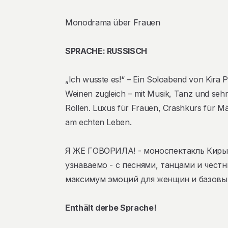
Monodrama über Frauen
SPRACHE: RUSSISCH
„Ich wusste es!“ – Ein Soloabend von Kira 
Weinen zugleich – mit Musik, Tanz und seh
Rollen. Luxus für Frauen, Crashkurs für Mä
am echten Leben.
Я ЖЕ ГОВОРИЛА! - моноспектакль Киры
узнаваемо - с песнями, танцами и чест
максимум эмоций для женщин и базовы
Enthält derbe Sprache!