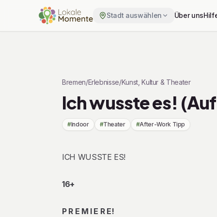
Stadt auswählen
Über uns
Hilf
Zu Tickets springen
Bremen
/
Erlebnisse
/
Kunst, Kultur & Theater
Ich wusste es! (Auf
#
Indoor
#
Theater
#
After-Work Tipp
Beschreibung
ICH WUSSTE ES!
16+
P R E M I E R E!