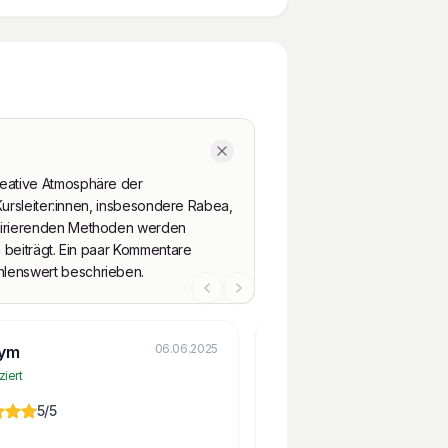
reative Atmosphäre der
Kursleiter:innen, insbesondere Rabea,
spirierenden Methoden werden
 beiträgt. Ein paar Kommentare
hlenswert beschrieben.
06.06.2025
ym
Till P.
ziert
Verifiziert
5
/5
5
/5
Rabea hat den Kurs super an