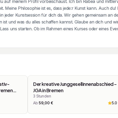
 du auf meinem Profil vorbeischaust. Ich bin Rabea und mittler
it. Meine Philosophie ist es, dass jede:r Kunst kann. Auch du!
 in jeder Kunstsession für dich da. Wir gehen gemeinsam an de
en ist und was du alles schaffen kannst. Glaube an dich und wi
ass uns starten. Ob im Rahmen eines Kurses oder eines Events
Top bewertet
Top bewertet
ativ-
Der kreative Junggesellinnenabschied –
Bremen
JGA in Bremen
3
Stunden
Ab
59,00
€
5.0