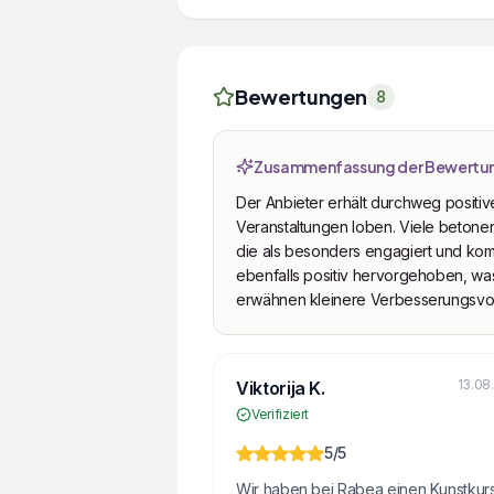
Bewertungen
8
Zusammenfassung der Bewertu
Der Anbieter erhält durchweg posit
Veranstaltungen loben. Viele betonen
die als besonders engagiert und ko
ebenfalls positiv hervorgehoben, was
erwähnen kleinere Verbesserungsvor
13.08
Viktorija K.
Verifiziert
5
/5
Wir haben bei Rabea einen Kunstkur