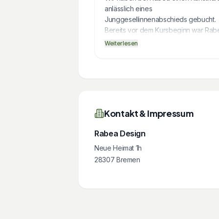
anlässlich eines
Junggesellinnenabschieds gebucht.
Bereits vor dem Kursbeginn war Rab
sehr zugewandt und ist sehr flexibel
Weiterlesen
geduldig auf unsere Wünsche und
Planänderungen eingegangen.
Am Kurstag selbst wurden wir sehr
herzlich begrüßt. Die Materialien war
hochwertig, die Methode (LineArt) w
Kontakt & Impressum
spannend zu erlernen und Rabea wa
eine tolle Kursleiterin, die spielerisch
Rabea Design
mit voller Begeisterung uns durch die
Neue Heimat 1h
Tücken der Linienkunst begleitet hat.
Auch wenn unser Tag anders verlief 
28307
Bremen
geplant (wir waren zu dritt statt zu
sechst), hat Rabea mit ihrer offenen A
uns einen tollen Nachmittag beschert!
Absolute Empfehlung! 5 von 5 Sterne