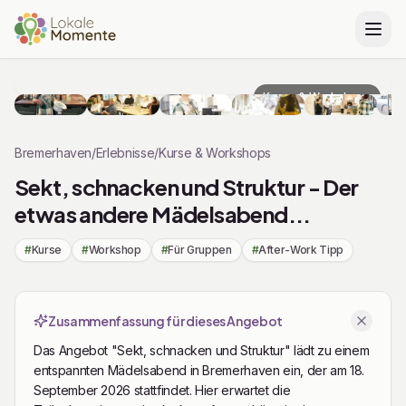
Zu Tickets springen
Kurse & Workshops
Bremerhaven
/
Erlebnisse
/
Kurse & Workshops
Sekt, schnacken und Struktur - Der
etwas andere Mädelsabend...
#
Kurse
#
Workshop
#
Für Gruppen
#
After-Work Tipp
Zusammenfassung für dieses Angebot
Das Angebot "Sekt, schnacken und Struktur" lädt zu einem
entspannten Mädelsabend in Bremerhaven ein, der am 18.
September 2026 stattfindet. Hier erwartet die