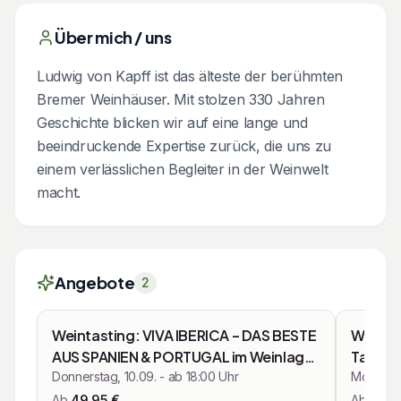
Über mich / uns
Ludwig von Kapff ist das älteste der berühmten
Bremer Weinhäuser. Mit stolzen 330 Jahren
Geschichte blicken wir auf eine lange und
beeindruckende Expertise zurück, die uns zu
einem verlässlichen Begleiter in der Weinwelt
macht.
Angebote
2
Zusammenfassung
Zusamm
Mit den Pfeiltasten navigieren
Weintasting: VIVA IBERICA – DAS BESTE
Weinta
Kurse & Workshops
AUS SPANIEN & PORTUGAL im Weinlager
Tapas W
Speicher 1
Donnerstag, 10.09. - ab 18:00 Uhr
Montag, 1
Ab
49,95
€
Ab
64,9