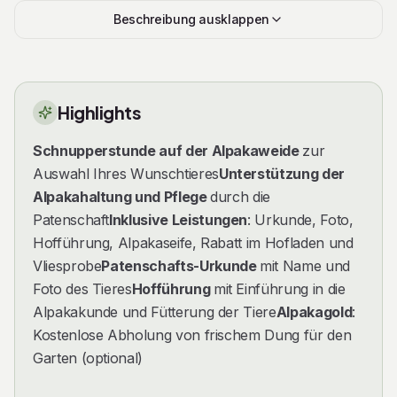
Alpaka-Familie werden und die Naturverbundenheit
Beschreibung ausklappen
sowie den Charme dieser Tiere hautnah erleben. Du
kannst sie füttern, streicheln und ihre liebenswerte Art
kennenlernen, ganz ohne eigenen Stall und Weide.
Highlights
Darüber hinaus ermöglicht Dir eine
Alpaka-
Patenschaft
Schnupperstunde auf der Alpakaweide
auch Einblicke hinter die Kulissen unseres
zur
Auswahl Ihres Wunschtieres
Unterstützung der
Alpakahofes. Du erfährst Wissenswertes über die
Alpakahaltung und Pflege
durch die
Haltung, Pflege und Eigenarten der Tiere und kannst an
Patenschaft
Inklusive Leistungen
: Urkunde, Foto,
exklusiven Führungen und Veranstaltungen teilnehmen.
Hofführung, Alpakaseife, Rabatt im Hofladen und
Sichere Dir jetzt Deine
Alpaka-Patenschaft
und tauche
Vliesprobe
Patenschafts-Urkunde
mit Name und
ein in die faszinierende Welt dieser einzigartigen Tiere.
Foto des Tieres
Hofführung
mit Einführung in die
Alpakakunde und Fütterung der Tiere
Alpakagold
:
Eine ideale Geschenkidee für alle Tierliebhaber und
Kostenlose Abholung von frischem Dung für den
Naturliebhaber!
Garten (optional)
Worauf wartest Du noch? Werde Teil unserer Alpaka-