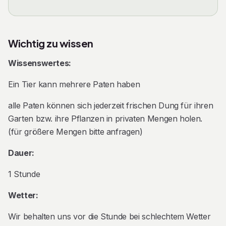
Familie und genieße die Vorzüge einer
Alpaka-
Patenschaft
ohne die tägliche Verantwortung. Wir
freuen uns auf Dich!
Wichtig zu wissen
Die Patenschaft wird in Form eines Gutscheins
Wissenswertes:
erworben!
Ein Tier kann mehrere Paten haben
alle Paten können sich jederzeit frischen Dung für ihren
Garten bzw. ihre Pflanzen in privaten Mengen holen.
(für größere Mengen bitte anfragen)
Dauer:
1 Stunde
Wetter:
Wir behalten uns vor die Stunde bei schlechtem Wetter