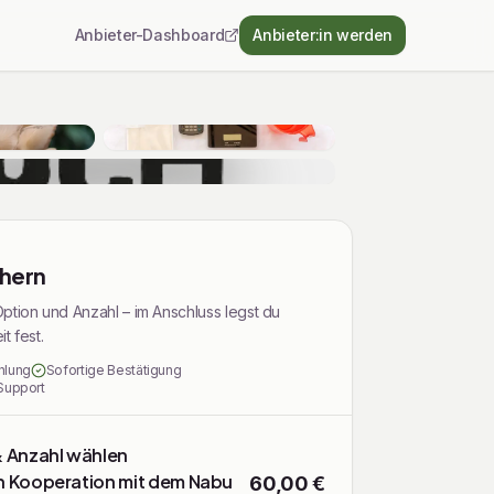
Anbieter-Dashboard
Anbieter:in werden
chern
ption und Anzahl – im Anschluss legst du
t fest.
hlung
Sofortige Bestätigung
Support
& Anzahl wählen
n Kooperation mit dem Nabu
60,00 €