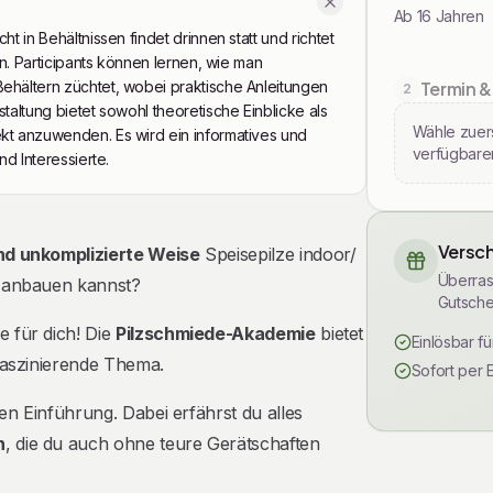
Ab 16 Jahren
t in Behältnissen findet drinnen statt und richtet
en. Participants können lernen, wie man
ehältern züchtet, wobei praktische Anleitungen
Termin &
2
taltung bietet sowohl theoretische Einblicke als
Wähle zuers
kt anzuwenden. Es wird ein informatives und
verfügbare
nd Interessierte.
Versch
nd unkomplizierte Weise
Speisepilze indoor/
Überras
n anbauen kannst?
Gutsche
e für dich! Die
Pilzschmiede-Akademie
bietet
Einlösbar f
faszinierende Thema.
Sofort per 
n Einführung. Dabei erfährst du alles
n
, die du auch ohne teure Gerätschaften