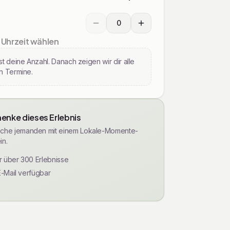
0
Wählen Sie die gewünschte Menge für
 Uhrzeit wählen
t deine Anzahl. Danach zeigen wir dir alle
n Termine.
enke dieses Erlebnis
che jemanden mit einem Lokale-Momente-
in.
ür über 300 Erlebnisse
E-Mail verfügbar