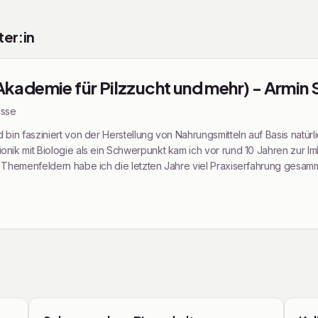
er:in
Akademie für Pilzzucht und mehr) - Armin
is
se
 bin fasziniert von der Herstellung von Nahrungsmitteln auf Basis natürl
nik mit Biologie als ein Schwerpunkt kam ich vor rund 10 Jahren zur Im
n Themenfeldern habe ich die letzten Jahre viel Praxiserfahrung gesamm
m (Speisepilzzucht) absolviert. 2023 wurde mein Wunsch größer mich 
passt. Nach einjähriger Teilnahme des Starthaus-Coaching-Programm
emie im Frühjahr 2024 gegründet. Die Pilzschmiede-Akademie hat sich 
 Beratung zu den Schwerpunkten Speisepilzzucht, Bienenhaltung/Imke
ich gerne. Ich freue mich
ops
Kurse & Workshops