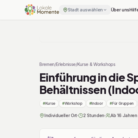
Stadt auswählen
Über uns
Hilf
Zu Tickets & Preise springen
Bremen
/
Erlebnisse
/
Kurse & Workshops
Einführung in die S
Behältnissen (Indo
#
Kurse
#
Workshop
#
Indoor
#
Für Gruppen
Individueller Ort
2 Stunden
Ab 16 Jahren