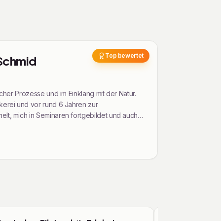
Top bewertet
 Schmid
icher Prozesse und im Einklang mit der Natur.
kerei und vor rund 6 Jahren zur
elt, mich in Seminaren fortgebildet und auch
selbstständig zu machen und die
s zur Gründungsvorbereitung in Bremen, habe
zum Ziel gesetzt Wissen in Form von
rei und Themen im Bereich der
Kurse & Workshops