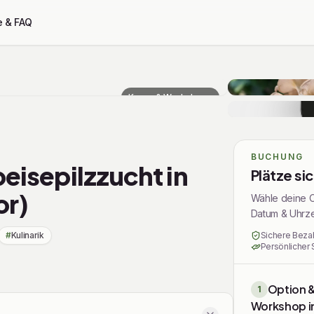
e & FAQ
Kurse & Workshops
BUCHUNG
peisepilzzucht in
Plätze si
or)
Wähle deine O
Datum & Uhrzei
#
Kulinarik
Sichere Beza
Persönlicher 
Option 
1
Workshop i