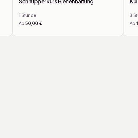
Schnupperkurs Bienenhaltung
Kul
1
Stunde
3
S
Ab
50,00
€
Ab