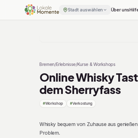
Stadt auswählen
Über uns
Hilf
Zu Tickets springen
Bremen
/
Erlebnisse
/
Kurse & Workshops
Online Whisky Tast
dem Sherryfass
#
Workshop
#
Verkostung
Beschreibung
Whisky bequem von Zuhause aus genießen! M
Problem.