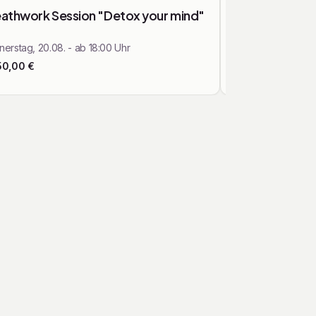
Kurse & Workshops
athwork Session "Detox your mind"
Pilates Ausbi
erstag, 20.08. - ab 18:00 Uhr
Samstag, 22.08. -
50,00
€
Ab
1.695,00
€