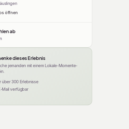
äuslingen
ps öffnen
len ab
n
enke dieses Erlebnis
che jemanden mit einem Lokale-Momente-
in.
ür über 300 Erlebnisse
E-Mail verfügbar