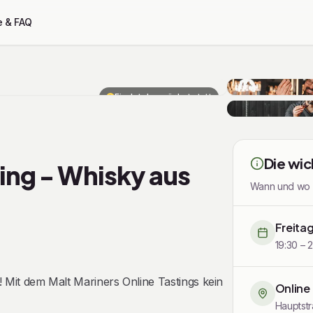
e & FAQ
Findet demnächst statt
Die wic
ing - Whisky aus
Wann und wo di
Freita
19:30 – 
it dem Malt Mariners Online Tastings kein
Online
Hauptstr