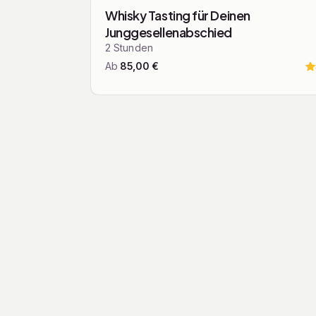
Whisky. All das teile ich ge
Top bewer
Whisky Tasting für Deinen
Junggesellenabschied
2
Stunden
Ab
85,00
€