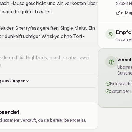
nach Hause geschickt und wir verkosten über
27336
H
nsam die guten Tropfen.
In Ma
lt der Sherryfass gereiften Single Malts. Ein
Empfoh
r dunkelfruchtiger Whiskys ohne Torf-
18 Jahre
yside und die Highlands, machen aber zwei
Versch
.
Überras
Gutsche
uch erfahrene Liebhaber gleichermaßen
g ausklappen
Einlösbar f
 Fassstärke und unterschiedlichen Altersstufen
Sofort per 
s Tolles dabei.
 beendet
kets mehr verkauft, da sie bereits beendet ist.