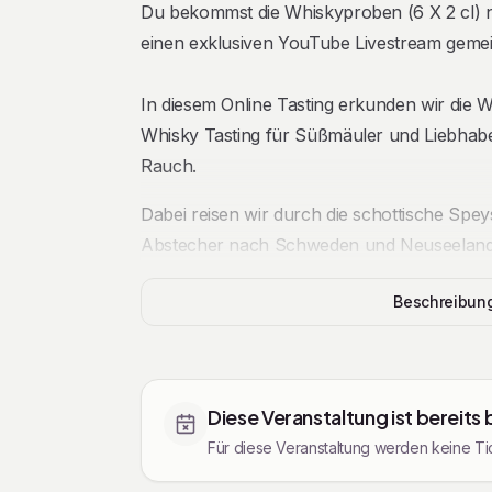
Du bekommst die Whiskyproben (6 X 2 cl) 
einen exklusiven YouTube Livestream gemei
In diesem Online Tasting erkunden wir die We
Whisky Tasting für Süßmäuler und Liebhabe
Rauch.
Dabei reisen wir durch die schottische Spe
Abstecher nach Schweden und Neuseeland
Das Tasting ist für Whisky-Neulinge wie a
Beschreibun
geeignet. Von mild und weich bis intensiver
bis 21 Jahren ist hier für jeden Gaumen etwa
Tickets
Diese Veranstaltung ist bereits
Für diese Veranstaltung werden keine Tic
Das Lineup: