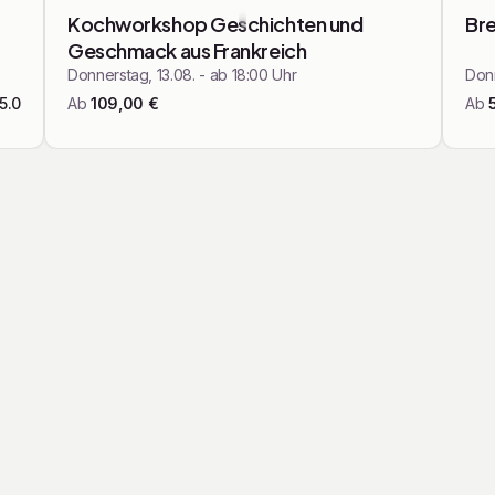
rne in meinen Tastings mit Dir.
tet
Findet demnächst statt
Kochworkshop Geschichten und
Bre
Geschmack aus Frankreich
Donnerstag, 13.08. - ab 18:00 Uhr
Donn
5.0
Ab
109,00
€
Ab