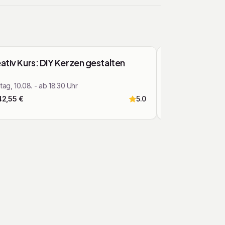
Top bewertet
ativ Kurs: DIY Kerzen gestalten
Töpferkurs in
für alle, die T
ag, 10.08. - ab 18:30 Uhr
2
Stunden
42,55
€
5.0
Ab
57,50
€