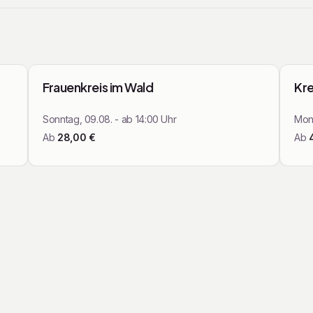
ops
Yoga & Retreats
Frauenkreis im Wald
Kre
Sonntag, 09.08. - ab 14:00 Uhr
Mont
Ab
28,00
€
Ab