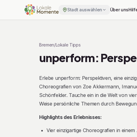
Stadt auswählen
Über uns
Hilf
Zu Tickets springen
Bremen
/
Lokale Tipps
unperform: Perspe
Beschreibung
Erlebe unperform: Perspektiven, eine einzi
Choreografien von Zoe Akkermann, Imanuel
Schönfelder. Tauche ein in die Welt von vie
Weise persönliche Themen durch Bewegun
Highlights des Erlebnisses:
Vier einzigartige Choreografien in ein