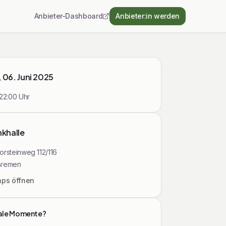
Anbieter-Dashboard
Anbieter:in werden
, 06. Juni 2025
22:00
Uhr
khalle
orsteinweg 112/116
Bremen
aps öffnen
ale Momente?