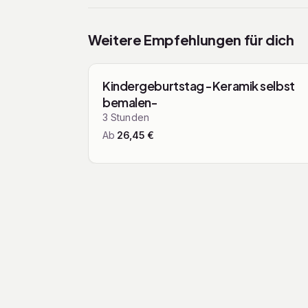
Weitere Empfehlungen für dich
Mit den Pfeiltasten navigieren
Kurse & Worksh
Kindergeburtstag -Keramik selbst
bemalen-
3
Stunden
Ab
26,45
€