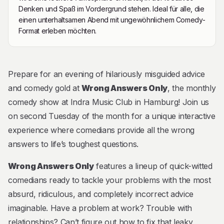
Denken und Spaß im Vordergrund stehen. Ideal für alle, die
einen unterhaltsamen Abend mit ungewöhnlichem Comedy-
Format erleben möchten.
Beschreibung
Prepare for an evening of hilariously misguided advice
and comedy gold at
Wrong Answers Only
, the monthly
comedy show at Indra Music Club in Hamburg! Join us
on second Tuesday of the month for a unique interactive
experience where comedians provide all the wrong
answers to life’s toughest questions.
Wrong Answers Only
features a lineup of quick-witted
comedians ready to tackle your problems with the most
absurd, ridiculous, and completely incorrect advice
imaginable. Have a problem at work? Trouble with
relationships? Can’t figure out how to fix that leaky