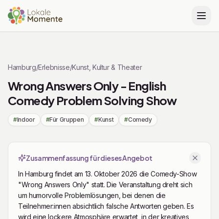
Zu Tickets springen
Hamburg
/
Erlebnisse
/
Kunst, Kultur & Theater
Wrong Answers Only - English
Comedy Problem Solving Show
#
Indoor
#
Für Gruppen
#
Kunst
#
Comedy
Zusammenfassung für dieses Angebot
In Hamburg findet am 13. Oktober 2026 die Comedy-Show
"Wrong Answers Only" statt. Die Veranstaltung dreht sich
um humorvolle Problemlösungen, bei denen die
Teilnehmer:innen absichtlich falsche Antworten geben. Es
wird eine lockere Atmosphäre erwartet, in der kreatives