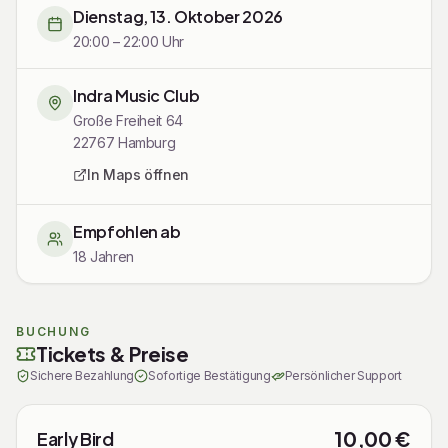
Dienstag, 13. Oktober 2026
20:00 – 22:00 Uhr
Indra Music Club
Große Freiheit 64
22767
Hamburg
In Maps öffnen
Empfohlen ab
18 Jahren
Tickets
BUCHUNG
Tickets & Preise
Sichere Bezahlung
Sofortige Bestätigung
Persönlicher Support
10,00 €
Early Bird