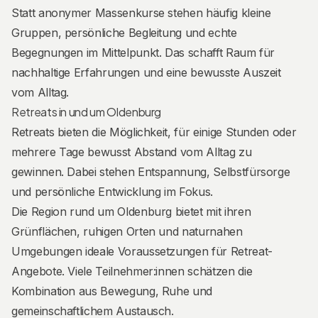
Statt anonymer Massenkurse stehen häufig kleine
Gruppen, persönliche Begleitung und echte
Begegnungen im Mittelpunkt. Das schafft Raum für
nachhaltige Erfahrungen und eine bewusste Auszeit
vom Alltag.
Retreats in und um Oldenburg
Retreats bieten die Möglichkeit, für einige Stunden oder
mehrere Tage bewusst Abstand vom Alltag zu
gewinnen. Dabei stehen Entspannung, Selbstfürsorge
und persönliche Entwicklung im Fokus.
Die Region rund um Oldenburg bietet mit ihren
Grünflächen, ruhigen Orten und naturnahen
Umgebungen ideale Voraussetzungen für Retreat-
Angebote. Viele Teilnehmer:innen schätzen die
Kombination aus Bewegung, Ruhe und
gemeinschaftlichem Austausch.