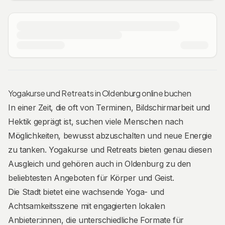
Yogakurse und Retreats in Oldenburg online buchen
In einer Zeit, die oft von Terminen, Bildschirmarbeit und
Hektik geprägt ist, suchen viele Menschen nach
Möglichkeiten, bewusst abzuschalten und neue Energie
zu tanken. Yogakurse und Retreats bieten genau diesen
Ausgleich und gehören auch in Oldenburg zu den
beliebtesten Angeboten für Körper und Geist.
Die Stadt bietet eine wachsende Yoga- und
Achtsamkeitsszene mit engagierten lokalen
Anbieter:innen, die unterschiedliche Formate für