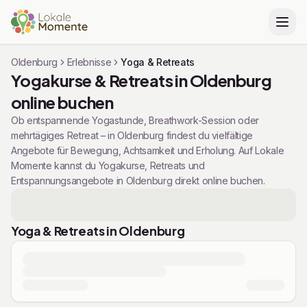
Oldenburg
Erlebnisse
Yoga & Retreats
Yogakurse & Retreats in Oldenburg
online buchen
Ob entspannende Yogastunde, Breathwork-Session oder
mehrtägiges Retreat – in Oldenburg findest du vielfältige
Angebote für Bewegung, Achtsamkeit und Erholung. Auf Lokale
Momente kannst du Yogakurse, Retreats und
Entspannungsangebote in Oldenburg direkt online buchen.
Yoga & Retreats
in
Oldenburg