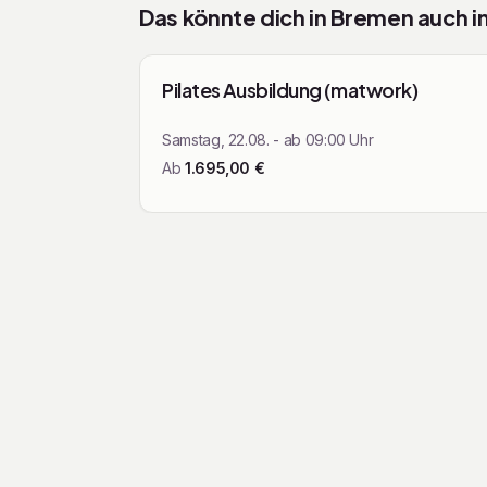
Das könnte dich in
Bremen
auch i
Pilates Reformer Ausbildu
praxisnah, strukturiert und direkt an
Mit den Pfeiltasten navigieren
Entspannung, Pilates - w
Kurse & Worksh
Pilates Ausbildung (matwork)
Bremen
Samstag, 22.08. - ab 09:00 Uhr
Ab
1.695,00
€