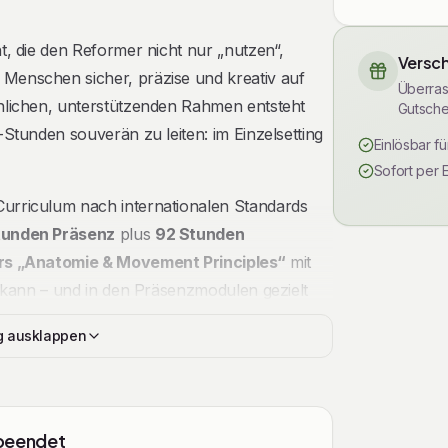
ht, die den Reformer nicht nur „nutzen“,
Versch
Menschen sicher, präzise und kreativ auf
Überras
önlichen, unterstützenden Rahmen entsteht
Gutsche
-Stunden souverän zu leiten: im Einzelsetting
Einlösbar f
Sofort per 
Curriculum nach internationalen Standards
tunden Präsenz
plus
92 Stunden
rs „Anatomie & Movement Principles“
mit
n kann – und in den Präsenzmodulen gezielt
gibt es ein
Teilnehmer-Handout
mit
g ausklappen
-Links/QR-Codes
für die Umsetzung im
: Gerätetechnik, Sicherheit und Umgang mit
 beendet
rtoire, sinnvolle
Modifikationen
und