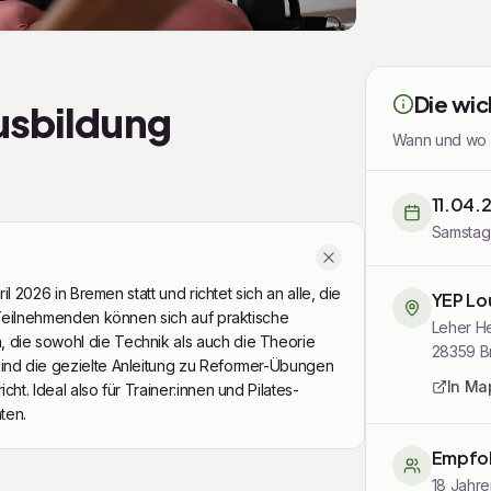
uTube-Video abzuspielen.
Die wic
usbildung
Wann und wo di
11.04.
Samstag,
il 2026 in Bremen statt und richtet sich an alle, die
YEP L
 Teilnehmenden können sich auf praktische
Leher H
die sowohl die Technik als auch die Theorie
28359
B
ind die gezielte Anleitung zu Reformer-Übungen
In Ma
t. Ideal also für Trainer:innen und Pilates-
ten.
Empfoh
18 Jahre