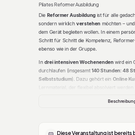
Beschreibung
Pilates Reformer Ausbildung
Die
Reformer Ausbildung
ist für alle gedac
sondern wirklich
verstehen
möchten – und 
dem Gerät begleiten wollen. In einem pers
Schritt für Schritt die Kompetenz, Reformer
ebenso wie in der Gruppe.
In
drei intensiven Wochenenden
wird ein 
durchlaufen (insgesamt
140 Stunden
:
48 S
Selbststudium
). Dazu gehört ein
Online Ku
Lernmaterial, der flexibel absolviert werde
verknüpft und gefestigt wird. Als Begleitung 
Beschreibun
Übungsbeschreibungen, Bildern und
Video
Selbststudium.
Tickets
Inhaltlich geht es von
Basics bis Advanced
Diese Veranstaltung ist bereits
dem Reformer, Basic- und Intermediate-Repe