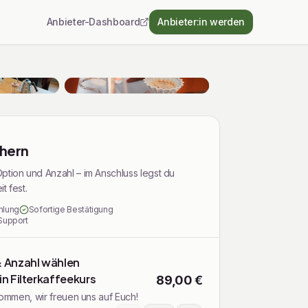
Anbieter-Dashboard
Anbieter:in werden
chern
ption und Anzahl – im Anschluss legst du
t fest.
hlung
Sofortige Bestätigung
Support
& Anzahl wählen
in Filterkaffeekurs
89,00 €
lkommen, wir freuen uns auf Euch!