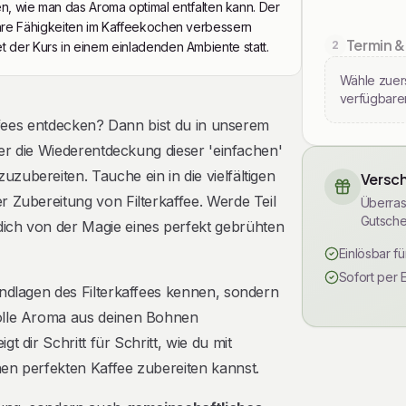
 wie man das Aroma optimal entfalten kann. Der
 ihre Fähigkeiten im Kaffeekochen verbessern
Termin &
2
et der Kurs in einem einladenden Ambiente statt.
Wähle zuers
verfügbare
affees entdecken? Dann bist du in unserem
ber die Wiederentdeckung dieser 'einfachen'
ubereiten. Tauche ein in die vielfältigen
Versch
 Zubereitung von Filterkaffee. Werde Teil
Überras
Gutsche
dich von der Magie eines perfekt gebrühten
Einlösbar f
Sofort per 
undlagen des Filterkaffees kennen, sondern
volle Aroma aus deinen Bohnen
 dir Schritt für Schritt, wie du mit
en perfekten Kaffee zubereiten kannst.