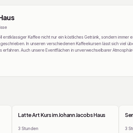
 Haus
is
se
 erstklassiger Kaffee nicht nur ein köstliches Getränk, sondern immer ei
h viel über den Ursprung und Anbau, Farmen und
gnen sich hervorragend für private sowie
iten, Konferenzen oder Workshops.
ops
Kurse & Workshops
Latte Art Kurs im Johann Jacobs Haus
Sen
3
Stunden
3
S