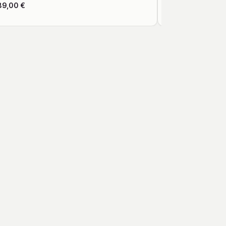
89,00
€
Ab
109,00
€