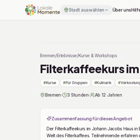
Stadt auswählen
Über uns
Hilf
Zu Tickets & Preise springen
Bremen
/
Erlebnisse
/
Kurse & Workshops
Filterkaffeekurs i
#
Kurse
#
Für Gruppen
#
Kulinarik
#
Verkostun
Bremen
3 Stunden
Ab 12 Jahren
Zusammenfassung für dieses Angebot
Der Filterkaffeekurs im Johann Jacobs Haus in B
Welt des Filterkaffees. Teilnehmende erfahren 