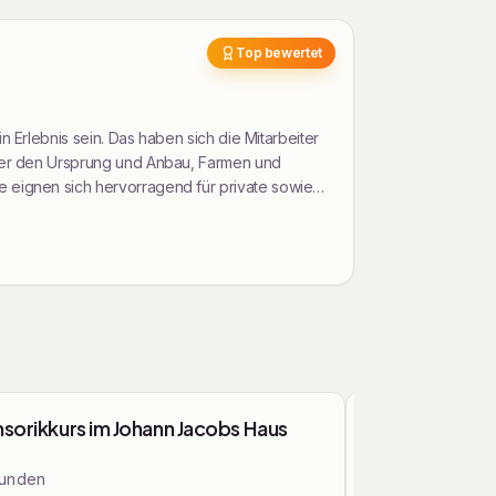
Top bewertet
n Erlebnis sein. Das haben sich die Mitarbeiter
Kurse & Workshops
sorikkurs im Johann Jacobs Haus
Kochworkshop
Geschmack au
tunden
Donnerstag, 13.08.