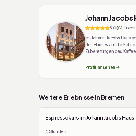
Johann Jacobs
5.0
4
Erlebn
Im Johann Jacobs Haus soll
des Hauses auf die Fahne geschrieben. In unseren verschiedenen Kaffeekursen lässt sic
Zubereitungen des Kaffees erfahren. Auch unsere Eventflächen in unverwechselbarer Atmosphäre ei
geschäftliche Feierlichke
Profil ansehen
Weitere Erlebnisse in
Bremen
Mit den Pfeiltasten navigieren
Kurse & Worksh
Espressokurs im Johann Jacobs Haus
4
Stunden