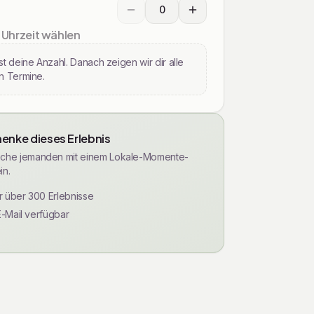
0
Wählen Sie die gewünschte Menge für T
 Uhrzeit wählen
t deine Anzahl. Danach zeigen wir dir alle
n Termine.
enke dieses Erlebnis
che jemanden mit einem Lokale-Momente-
in.
ür über 300 Erlebnisse
E-Mail verfügbar