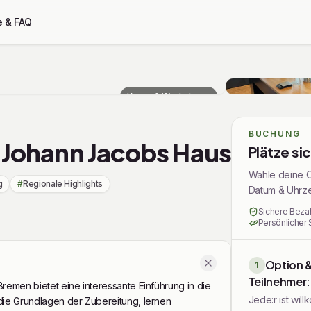
e & FAQ
Kurse & Workshops
BUCHUNG
m Johann Jacobs Haus
Plätze si
Wähle deine O
g
#
Regionale Highlights
Datum & Uhrzei
Sichere Beza
Persönlicher 
Option 
1
Teilnehmer:
remen bietet eine interessante Einführung in die
Jede:r ist wil
die Grundlagen der Zubereitung, lernen