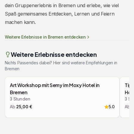
dein Gruppenerlebnis in Bremen und erlebe, wie viel
Spaß gemeinsames Entdecken, Lernen und Feiern
machen kann.
Weitere Erlebnisse in
Bremen
entdecken
Weitere Erlebnisse entdecken
Nichts Passendes dabei? Hier sind weitere Empfehlungen in
Bremen
Zusammenfassung
Zu
Mit den Pfeiltasten navigieren
Art Workshop mit Semy im Moxy Hotel in
Tips
Top bewertet
Bremen
Hop
3
Stunden
3
St
Ab
25,00
€
5.0
Ab
3