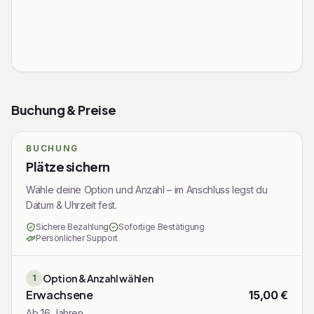
60 Euro für alle vier Termine oder Teilnahme über
HanseFit
Melde dich gerne bei mir, wenn du Fragen hast oder dich
anmelden möchtest!
Rechtliche Informationen
Buchung & Preise
ClauKowa@gmx.de
BUCHUNG
@shanti.yoga.oldenburg_in_ol
Plätze sichern
Wähle deine Option und Anzahl – im Anschluss legst du
Datum & Uhrzeit fest.
Sichere Bezahlung
Sofortige Bestätigung
Persönlicher Support
Option & Anzahl wählen
1
Erwachsene
15,00 €
Ab 16 Jahren