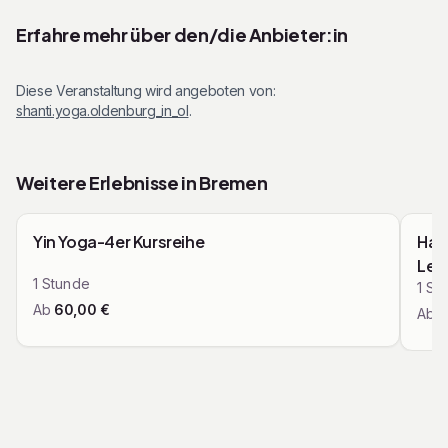
Erfahre mehr über den/die Anbieter:in
Diese Veranstaltung wird angeboten von:
shanti.yoga.oldenburg_in_ol
.
Weitere Erlebnisse in
Bremen
Zusammenfassung
Zu
Mit den Pfeiltasten navigieren
Yin Yoga-4er Kursreihe
Hat
Kurse & Workshops
Leb
1
Stunde
1
St
Ab
60,00
€
Ab
1